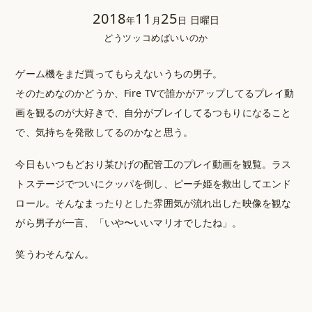
2018
11
25
日曜日
年
月
日
どうツッコめばいいのか
ゲーム機をまだ買ってもらえないうちの男子。
そのためなのかどうか、Fire TVで誰かがアップしてるプレイ動
画を観るのが大好きで、自分がプレイしてるつもりになること
で、気持ちを発散してるのかなと思う。
今日もいつもどおり某ひげの配管工のプレイ動画を観覧。ラス
トステージでついにクッパを倒し、ピーチ姫を救出してエンド
ロール。そんなまったりとした雰囲気が流れ出した映像を観な
がら男子が一言、「いや〜いいマリオでしたね」。
笑うわそんなん。