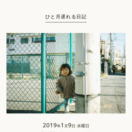
ひと月遅れる日記
2019
1
9
水曜日
年
月
日