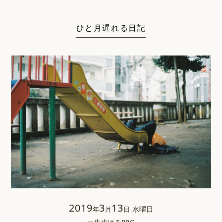
ひと月遅れる日記
2019
3
13
水曜日
年
月
日
一生歩けるRPG