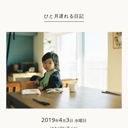
ひと月遅れる日記
2019
4
3
水曜日
年
月
日
けなげなアイツ