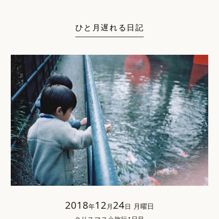
ひと月遅れる日記
2018
12
24
月曜日
年
月
日
クリスマス小旅行1日目